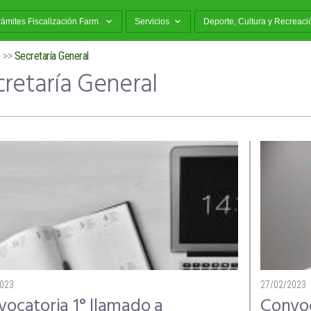
rámites Fiscalización Farm.
Servicios
Deporte, Cultura y Recreaci
o
>>
Secretaría General
retaría General
2023
27/02/2023
ocatoria 1° llamado a
Convoc