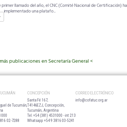
 primer llamado del año, el CNC (Comité Nacional de Certificación) ha
implementado una platafo...
+
 más publicaciones en Secretaría General
 TUCUMÁN
CONCEPCIÓN
CORREO ELECTRÓNICO
Santa Fé 167,
info@cofatuc.org.ar
guel de Tucumán,
T4146EZJ, Concepción,
na
Tucumán, Argentina
31000
Tel. +54 (381) 4531000 - int 213
816 02-7288
Whatsapp +54 9 3816 03-5241