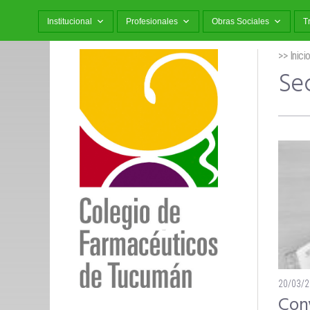
Institucional
Profesionales
Obras Sociales
T
>> Inici
Sec
20/03/
Conv