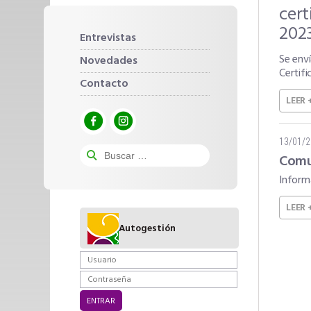
cert
202
Entrevistas
Se enví
Novedades
Certif
Contacto
LEER 
13/01/
Comu
Inform
LEER 
Autogestión