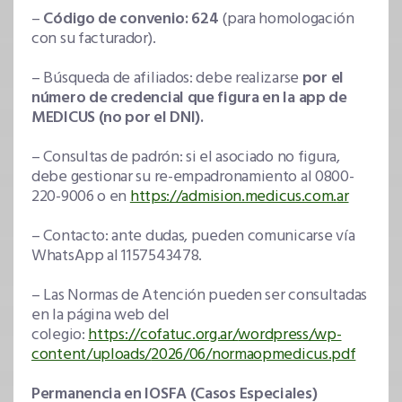
–
Código de convenio: 624
(para homologación
con su facturador).
– Búsqueda de afiliados: debe realizarse
por el
número de credencial que figura en la app de
MEDICUS (no por el DNI).
– Consultas de padrón: si el asociado no figura,
debe gestionar su re-empadronamiento al 0800-
220-9006 o en
https://admision.medicus.com.
ar
– Contacto: ante dudas, pueden comunicarse vía
WhatsApp al 1157543478.
– Las Normas de Atención pueden ser consultadas
en la página web del
colegio:
https://cofatuc.org.ar/
wordpress/wp-
content/uploads/
2026/06/normaopmedicus.pdf
Permanencia en IOSFA (Casos Especiales)