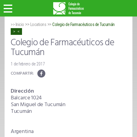
>>
>>
>> Inicio
Locations
Colegio de Farmacéuticos de Tucumán
Colegio de Farmacéuticos de
Tucumán
1 de febrero de 2017
Dirección
Balcarce 1024
Coleg
San Miguel de Tucumán
de
Tucumán
Farma
de
Tucu
Argentina
Balcar