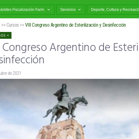
rámites Fiscalización Farm.
Servicios
Deporte, Cultura y Recreaci
o
>>
Cursos
>>
VIII Congreso Argentino de Esterilización y Desinfección
SOS
I Congreso Argentino de Esteri
sinfección
ubre de 2021