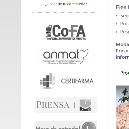
¿Olvidaste tu contraseña?
Ejes
Seg
Pre
Res
Modal
Prese
Infor
Pro