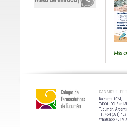
Más c
SAN MIGUEL DE
Balcarce 1024,
T4001JDD, San Mi
Tucumán, Argenti
Tel. +54 (381) 45
Whatsapp +54 9 3