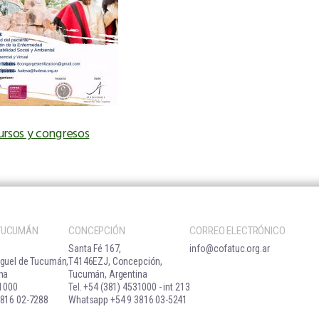
ursos y congresos
 TUCUMÁN
CONCEPCIÓN
CORREO ELECTRÓNICO
Santa Fé 167,
info@cofatuc.org.ar
guel de Tucumán,
T4146EZJ, Concepción,
na
Tucumán, Argentina
31000
Tel. +54 (381) 4531000 - int 213
816 02-7288
Whatsapp +54 9 3816 03-5241