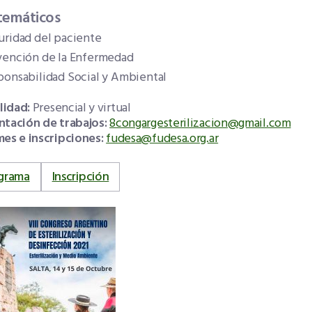
 temáticos
uridad del paciente
vención de la Enfermedad
ponsabilidad Social y Ambiental
idad:
Presencial y virtual
ntación de trabajos:
8congargesterilizacion@gmail.com
mes e inscripciones:
fudesa@fudesa.org.ar
grama
Inscripción