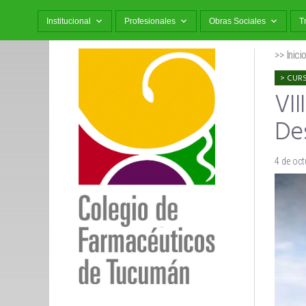
Institucional
Profesionales
Obras Sociales
T
>> Inici
CUR
VII
De
4 de oct