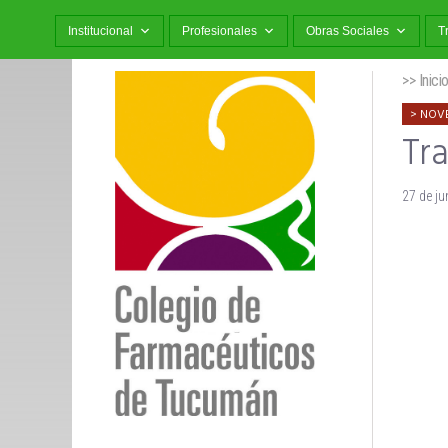
Institucional
Profesionales
Obras Sociales
T
>> Inici
NOV
Tra
27 de ju