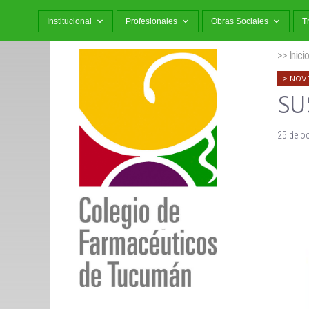
Institucional
Profesionales
Obras Sociales
T
>> Inici
NOV
SU
25 de o