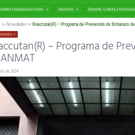
rámites Fiscalización Farm.
Servicios
Deporte, Cultura y Recreaci
o
>>
Novedades
>>
Roaccutan(R) – Programa de Prevención de Embarazo 
EDADES
accutan(R) – Programa de Pre
 ANMAT
nio de 2024