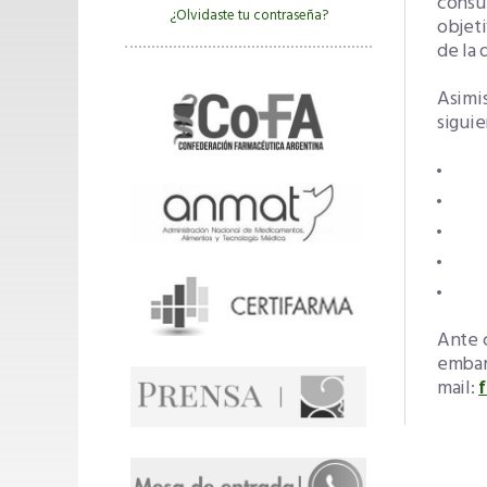
consu
¿Olvidaste tu contraseña?
objet
de la
Asimi
siguie
Rec
Con
Rec
Fic
Lis
Ante c
embara
mail: