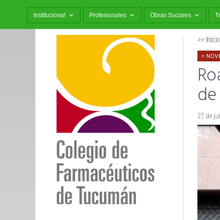
Institucional
Profesionales
Obras Sociales
T
>> Inici
NOV
Ro
de
27 de ju