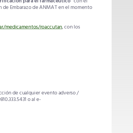
rificación para el farmacéutico”
con el
ción de Embarazo de ANMAT en el momento
ar/medicamentos/roaccutan
, con los
cción de cualquier evento adverso /
10.333.5431 o al e-