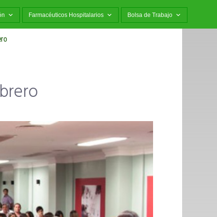
ón
Farmacéuticos Hospitalarios
Bolsa de Trabajo
ero
ebrero