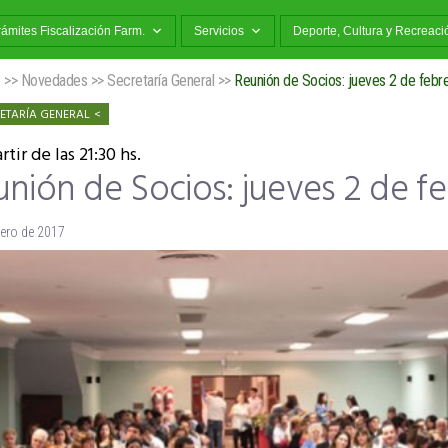
rámites Fiscalización Farm.
Servicios
Deporte, Cultura y Recreaci
o
>>
Novedades
>>
Secretaría General
>>
Reunión de Socios: jueves 2 de febr
ETARÍA GENERAL
rtir de las 21:30 hs.
nión de Socios: jueves 2 de f
nero de 2017