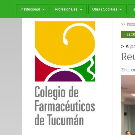
Institucional
Profesionales
Obras Sociales
T
>> Inici
SECR
A pa
Reu
31 de e