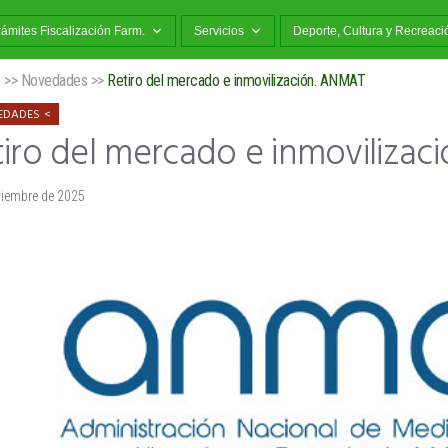
rámites Fiscalización Farm.
Servicios
Deporte, Cultura y Recreaci
o
>>
Novedades
>>
Retiro del mercado e inmovilización. ANMAT
EDADES
tiro del mercado e inmoviliza
viembre de 2025