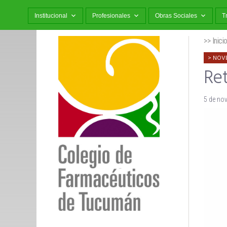
Institucional
Profesionales
Obras Sociales
T
>> Inici
NOV
Re
5 de no