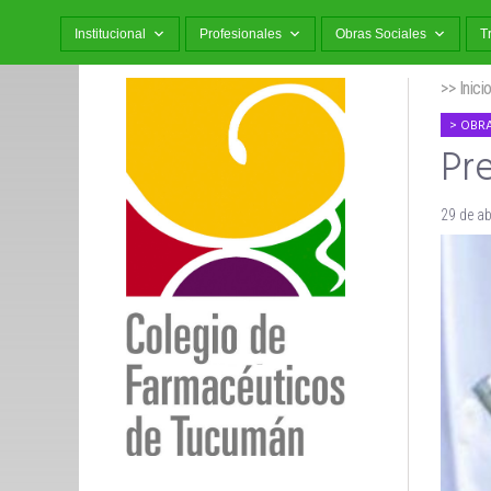
Institucional
Profesionales
Obras Sociales
T
>> Inici
OBRA
Pre
29 de ab