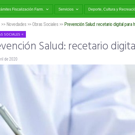
rámites Fiscalización Farm.
Servicios
Deporte, Cultura y Recreaci
o
>>
Novedades
>>
Obras Sociales
>>
Prevención Salud: recetario digital para 
S SOCIALES
vención Salud: recetario digita
ril de 2020