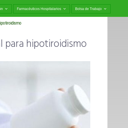
ón
Farmacéuticos Hospitalarios
Bolsa de Trabajo
hipotiroidismo
l para hipotiroidismo