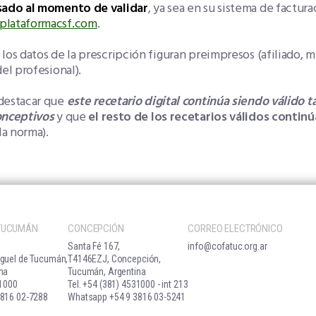
sado al momento de validar
, ya sea en su sistema de factura
lataformacsf.com
.
los datos de la prescripción figuran preimpresos (afiliado, 
del profesional).
destacar que
este recetario digital continúa siendo válido 
onceptivos
y que
el resto de los recetarios válidos contin
 la norma).
 TUCUMÁN
CONCEPCIÓN
CORREO ELECTRÓNICO
Santa Fé 167,
info@cofatuc.org.ar
guel de Tucumán,
T4146EZJ, Concepción,
na
Tucumán, Argentina
31000
Tel. +54 (381) 4531000 - int 213
816 02-7288
Whatsapp +54 9 3816 03-5241