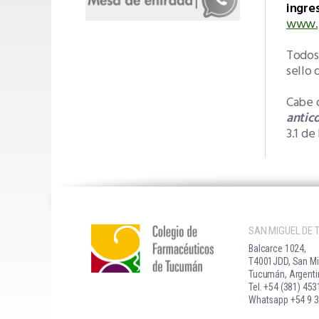
ingre
www.p
Todos 
sello 
Cabe 
antic
3.1 de
SAN MIGUEL DE
Balcarce 1024,
T4001JDD, San Mi
Tucumán, Argenti
Tel. +54 (381) 45
Whatsapp +54 9 3