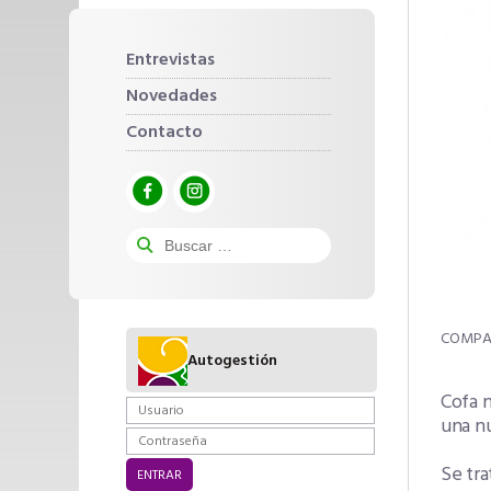
Entrevistas
Novedades
Contacto
Autogestión
Cofa 
una nu
Se tra