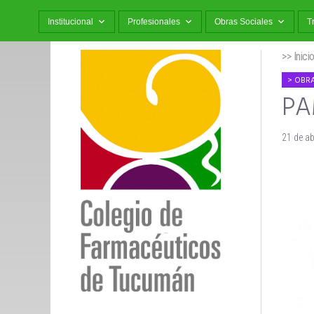
Institucional
Profesionales
Obras Sociales
T
>> Inici
OBRA
PA
21 de ab