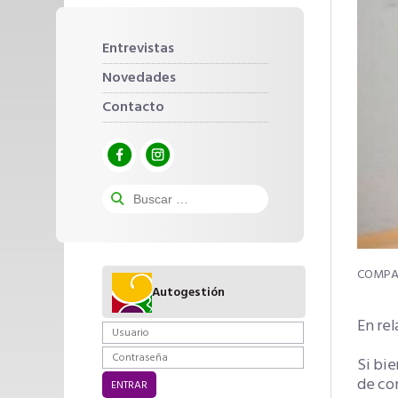
Entrevistas
Novedades
Contacto
Autogestión
En rel
Si bie
de con