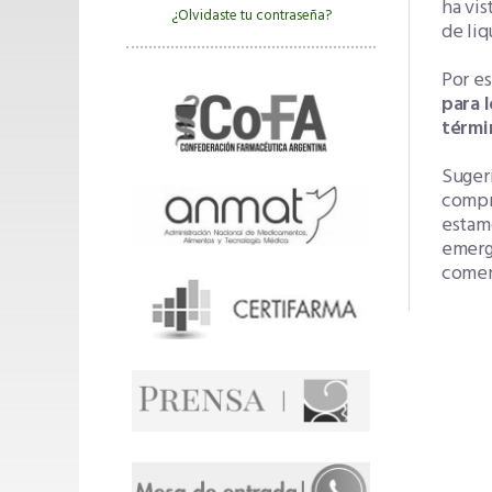
ha vis
¿Olvidaste tu contraseña?
de liq
Por es
para 
térmi
Sugeri
compro
estamo
emerg
comerc