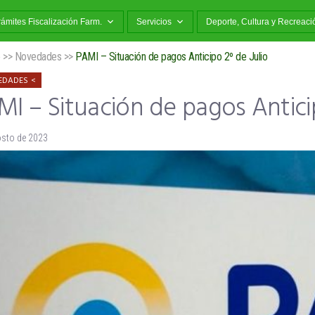
rámites Fiscalización Farm.
Servicios
Deporte, Cultura y Recreaci
o
>>
Novedades
>>
PAMI – Situación de pagos Anticipo 2º de Julio
EDADES
I – Situación de pagos Anticip
osto de 2023