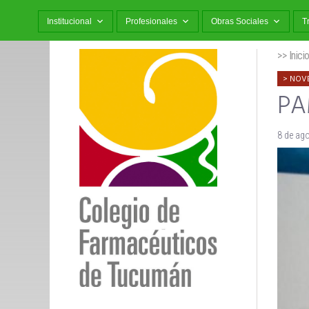
Institucional
Profesionales
Obras Sociales
T
>> Inici
NOV
PAM
8 de ag