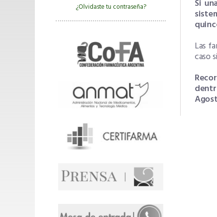
Si un
¿Olvidaste tu contraseña?
siste
quinc
Las f
caso 
Recor
dentr
Agos