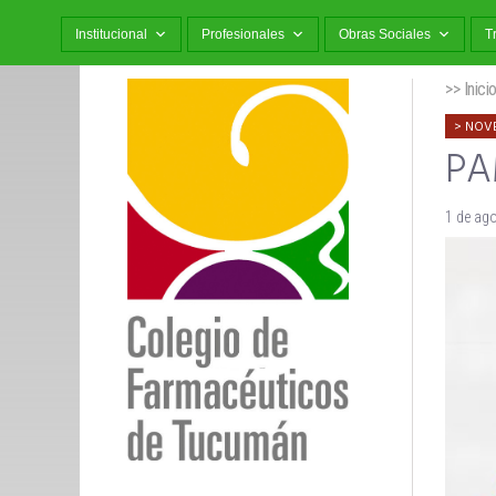
Institucional
Profesionales
Obras Sociales
T
>> Inici
NOV
PAM
1 de ag