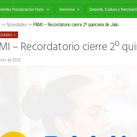
rámites Fiscalización Farm.
Servicios
Deporte, Cultura y Recreaci
o
>>
Novedades
>>
PAMI – Recordatorio cierre 2º quincena de Julio
EDADES
I – Recordatorio cierre 2º qui
osto de 2025