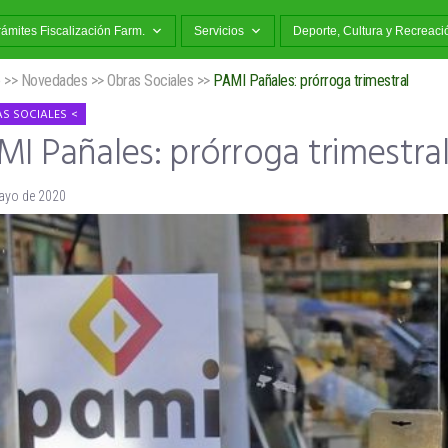
rámites Fiscalización Farm.
Servicios
Deporte, Cultura y Recreaci
o
>>
Novedades
>>
Obras Sociales
>>
PAMI Pañales: prórroga trimestral
S SOCIALES
I Pañales: prórroga trimestra
ayo de 2020