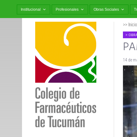
Institucional
Profesionales
Obras Sociales
T
>> Inici
OBRA
PAM
14 de m