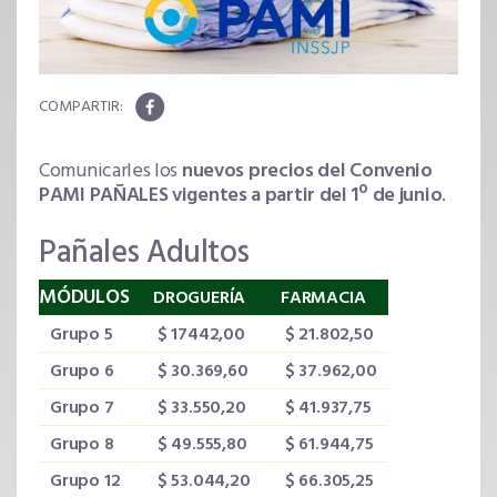
Comunicarles los
nuevos precios del Convenio
PAMI PAÑALES vigentes a partir del 1º de junio
.
Pañales Adultos
MÓDULOS
DROGUERÍA
FARMACIA
Grupo 5
$
17442,00
$
21.802,50
Grupo 6
$
30.369,60
$
37.962,00
Grupo 7
$
33.550,20
$
41.937,75
Grupo 8
$
49.555,80
$
61.944,75
Grupo 12
$
53.044,20
$
66.305,25