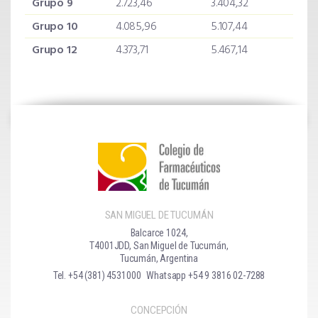
Grupo 9
2.723,46
3.404,32
Grupo 10
4.085,96
5.107,44
Grupo 12
4.373,71
5.467,14
SAN MIGUEL DE TUCUMÁN
Balcarce 1024,
T4001JDD, San Miguel de Tucumán,
Tucumán, Argentina
Tel. +54 (381) 4531000
Whatsapp +54 9 3816 02-7288
CONCEPCIÓN