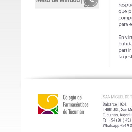
respue
que pe
compr
para e
En vir
Entid
partir
la ges
SAN MIGUEL DE
Balcarce 1024,
T4001JDD, San Mi
Tucumán, Argenti
Tel. +54 (381) 45
Whatsapp +54 9 3