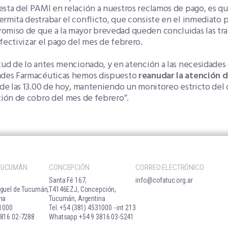
sta del PAMI en relación a nuestros reclamos de pago, es que
rmita destrabar el conflicto, que consiste en el inmediato 
omiso de que a la mayor brevedad queden concluidas las tra
fectivizar el pago del mes de febrero.
tud de lo antes mencionado, y en atención a las necesidades 
ades Farmacéuticas hemos dispuesto
reanudar la atención d
 de las 13.00 de hoy, manteniendo un monitoreo estricto de
tión de cobro del mes de febrero”.
 TUCUMÁN
CONCEPCIÓN
CORREO ELECTRÓNICO
Santa Fé 167,
info@cofatuc.org.ar
guel de Tucumán,
T4146EZJ, Concepción,
na
Tucumán, Argentina
31000
Tel. +54 (381) 4531000 - int 213
816 02-7288
Whatsapp +54 9 3816 03-5241