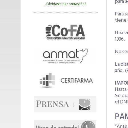
para a
¿Olvidaste tu contraseña?
Para s
tiene 
Una ve
1386.
No ser
La dis
año. 
IMPO
Hasta 
Se pue
el DNI
PAM
“Ante 