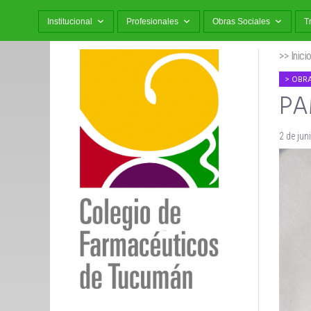
Institucional
Profesionales
Obras Sociales
T
>> Inici
OBRA
PAM
2 de jun