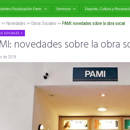
rámites Fiscalización Farm.
Servicios
Deporte, Cultura y Recreaci
o
>>
Novedades
>>
Obras Sociales
>>
PAMI: novedades sobre la obra social
S SOCIALES
I: novedades sobre la obra so
io de 2018