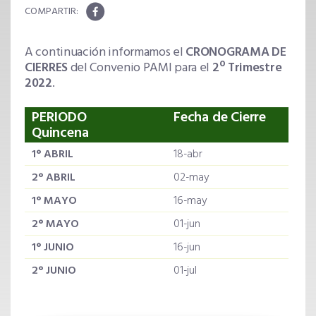
A continuación informamos el
CRONOGRAMA DE
CIERRES
del Convenio PAMI para el
2º Trimestre
2022
.
PERIODO
Fecha de Cierre
Quincena
1° ABRIL
18-abr
2° ABRIL
02-may
1° MAYO
16-may
2° MAYO
01-jun
1° JUNIO
16-jun
2° JUNIO
01-jul