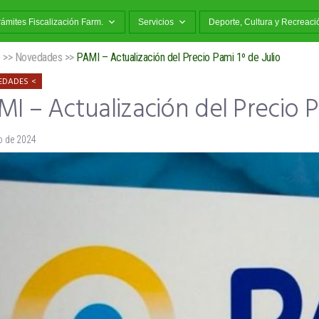
rámites Fiscalización Farm.
Servicios
Deporte, Cultura y Recreaci
o
>>
Novedades
>>
PAMI – Actualización del Precio Pami 1º de Julio
EDADES
I – Actualización del Precio Pa
io de 2024