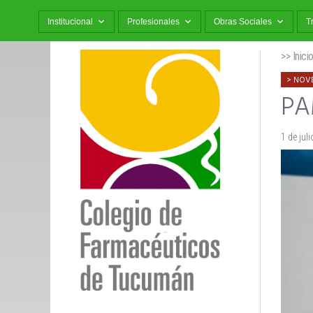
Institucional
Profesionales
Obras Sociales
T
>> Inici
NOV
PAM
1 de jul