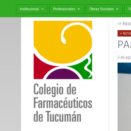
Institucional
Profesionales
Obras Sociales
T
>> Inici
NOV
PAM
5 de ag