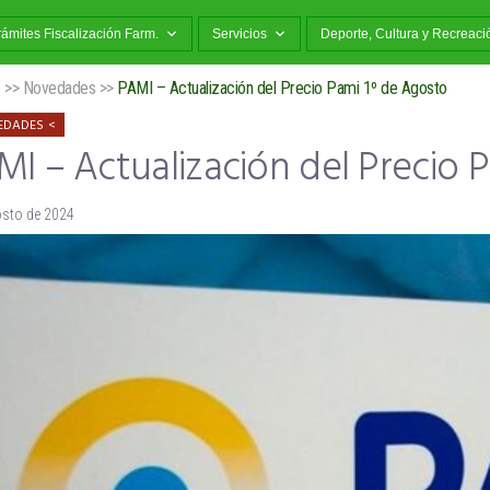
rámites Fiscalización Farm.
Servicios
Deporte, Cultura y Recreaci
o
>>
Novedades
>>
PAMI – Actualización del Precio Pami 1º de Agosto
EDADES
I – Actualización del Precio 
osto de 2024