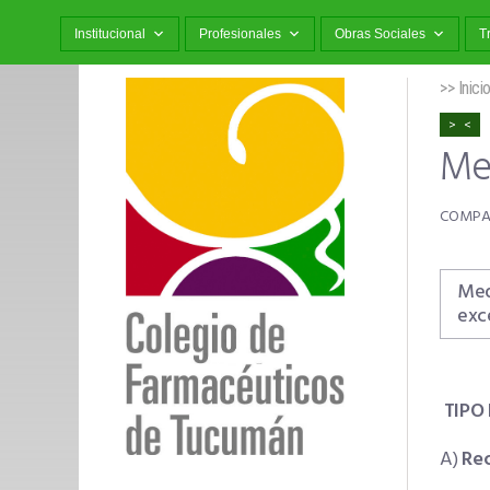
Institucional
Profesionales
Obras Sociales
T
>> Inici
Me
Med
exc
TIPO 
A)
Rec