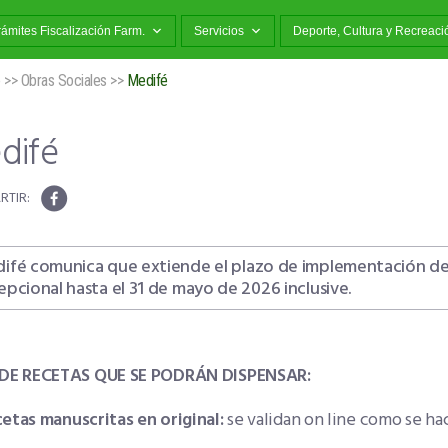
rámites Fiscalización Farm.
Servicios
Deporte, Cultura y Recreaci
o
>>
Obras Sociales
>>
Medifé
difé
ifé comunica que extiende el plazo de implementación de 
epcional hasta el 31 de mayo de 2026 inclusive.
DE RECETAS QUE SE PODRÁN DISPENSAR:
etas manuscritas en original:
se validan on line como se ha