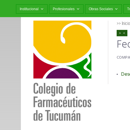
Institucional
Profesionales
Obras Sociales
T
>> Inici
Fe
Des