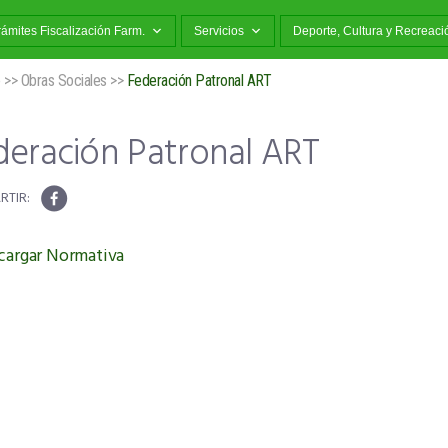
rámites Fiscalización Farm.
Servicios
Deporte, Cultura y Recreaci
o
>>
Obras Sociales
>>
Federación Patronal ART
deración Patronal ART
cargar Normativa