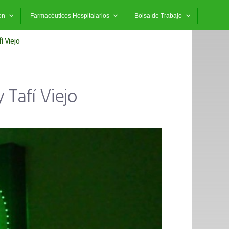
ón
Farmacéuticos Hospitalarios
Bolsa de Trabajo
í Viejo
Tafí Viejo