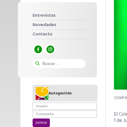
Entrevistas
Novedades
Contacto
Autogestión
El Col
1 de J