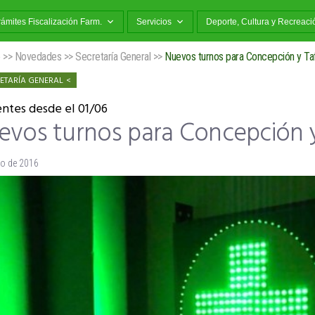
rámites Fiscalización Farm.
Servicios
Deporte, Cultura y Recreaci
o
>>
Novedades
>>
Secretaría General
>>
Nuevos turnos para Concepción y Taf
ETARÍA GENERAL
entes desde el 01/06
evos turnos para Concepción y 
io de 2016