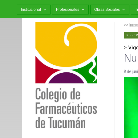
Institucional
Profesionales
Obras Sociales
T
>> Inici
SECR
Vig
Nu
8 de jun