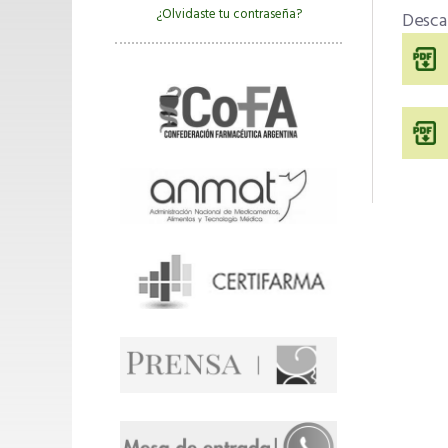
¿Olvidaste tu contraseña?
Descar