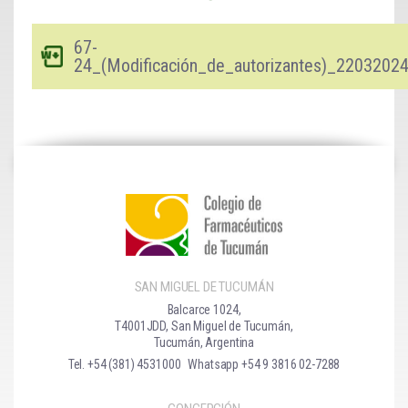
67-
24_(Modificación_de_autorizantes)_2203202
SAN MIGUEL DE TUCUMÁN
Balcarce 1024,
T4001JDD, San Miguel de Tucumán,
Tucumán, Argentina
Tel. +54 (381) 4531000
Whatsapp +54 9 3816 02-7288