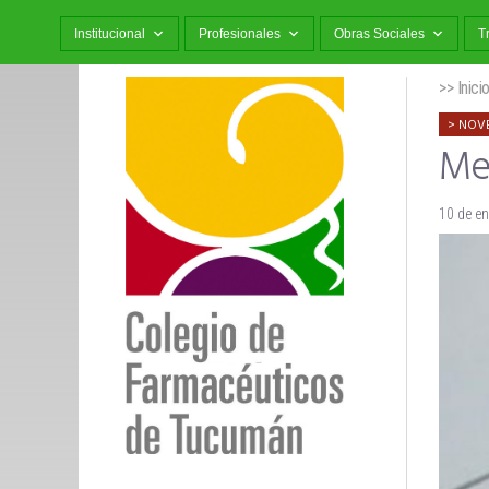
Institucional
Profesionales
Obras Sociales
T
>> Inici
NOV
Me
10 de e