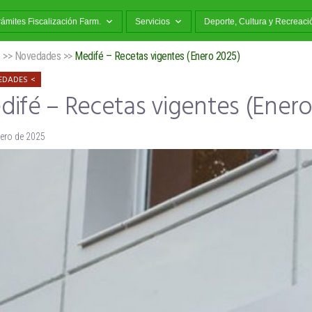
rámites Fiscalización Farm.
Servicios
Deporte, Cultura y Recreaci
o
>>
Novedades
>>
Medifé – Recetas vigentes (Enero 2025)
EDADES
difé – Recetas vigentes (Enero
nero de 2025