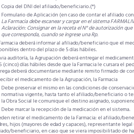
Copia del DNI del afiliado/beneficiario.(*)
Formulario de Aplicación (en caso de contar el afiliado con
La Farmacia debe escanear y cargar en el sistema FARMALIV
Aclaración: Consignar en la receta el N° de autorización que 
que corresponda, cuando se ingrese una Rp.
Farmacia deberá informar al afiliado/beneficiario que el 
ponibles dentro del plazo de 5 días hábiles.
via auditoría, la Agrupación deberá entregar el medicament
5 (cinco) días hábiles desde que la Farmacia le cursara el 
rega deberá documentarse mediante remito firmado de con
recibir el medicamento de la Agrupación, la Farmacia
Debe preservar el mismo en las condiciones de conservaci
normativa vigente, hasta tanto el afiliado/beneficiario o te
la Obra Social le comunique el destino asignado, suponien
Debe marcar la recepción de la medicación en el sistema.
den retirar el medicamento de la Farmacia: el afiliado/ben
res, hijos (mayores de edad y capaces), representante legal 
liado/beneficiario, en caso que se viera imposibilitado de ha