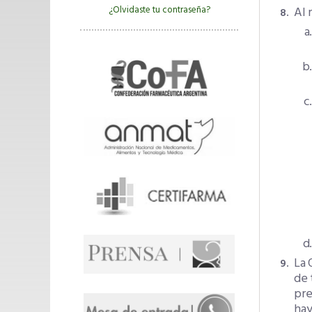
Al 
¿Olvidaste tu contraseña?
La 
de 
pre
hay