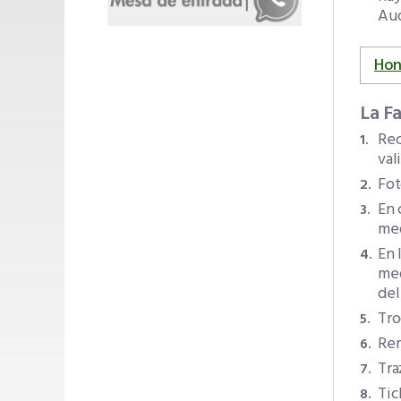
Aud
Hon
La F
Rec
val
Fot
En 
med
En 
med
del
Tro
Rem
Tra
Tic