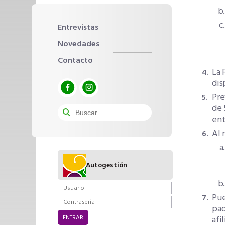
Entrevistas
Novedades
Contacto
La 
dis
Pre
de 
ent
Al 
Autogestión
Pue
pad
afi