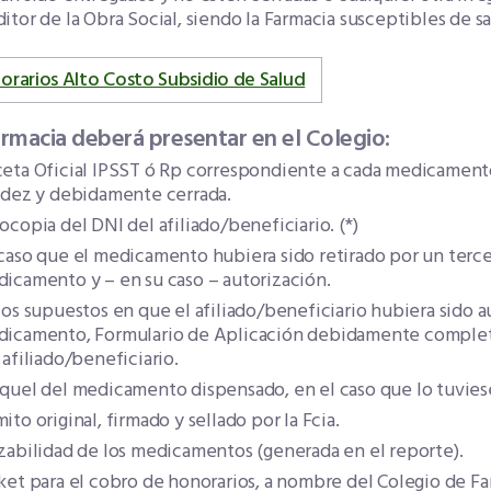
itor de la Obra Social, siendo la Farmacia susceptibles de s
orarios Alto Costo Subsidio de Salud
armacia deberá presentar en el Colegio:
eta Oficial IPSST ó Rp correspondiente a cada medicamento
idez y debidamente cerrada.
ocopia del DNI del afiliado/beneficiario. (*)
caso que el medicamento hubiera sido retirado por un tercer
icamento y – en su caso – autorización.
los supuestos en que el afiliado/beneficiario hubiera sido a
icamento, Formulario de Aplicación debidamente completa
 afiliado/beneficiario.
quel del medicamento dispensado, en el caso que lo tuvies
ito original, firmado y sellado por la Fcia.
zabilidad de los medicamentos (generada en el reporte).
ket para el cobro de honorarios, a nombre del Colegio de F