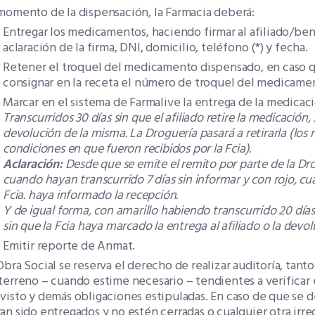
momento de la dispensación, la Farmacia deberá:
Entregar los medicamentos, haciendo firmar al afiliado/bene
aclaración de la firma, DNI, domicilio, teléfono (*) y fecha.
Retener el troquel del medicamento dispensado, en caso q
consignar en la receta el número de troquel del medicament
Marcar en el sistema de Farmalive la entrega de la medicac
Transcurridos 30 días sin que el afiliado retire la medicación
devolución de la misma. La Droguería pasará a retirarla (lo
condiciones en que fueron recibidos por la Fcia).
Aclaración:
Desde que se emite el remito por parte de la Dro
cuando hayan transcurrido 7 días sin informar y con rojo, cu
Fcia. haya informado la recepción.
Y de igual forma, con amarillo habiendo transcurrido 20 días
sin que la Fcia haya marcado la entrega al afiliado o la devol
Emitir reporte de Anmat.
Obra Social se reserva el derecho de realizar auditoría, ta
terreno – cuando estime necesario – tendientes a verifica
visto y demás obligaciones estipuladas. En caso de que se
an sido entregados y no estén cerradas o cualquier otra irre