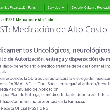
rámites Fiscalización Farm.
Servicios
Deporte, Cultura y Recreaci
o
>>
IPSST: Medicación de Alto Costo
SST: Medicación de Alto Costo
icamentos Oncológicos, neurológicos
uito de Autorización, entrega y dispensación de 
afiliado/beneficiario ó médico tratante debe gestionar el in
ial.
corresponde, la Obra Social autorizará la entrega del medic
tema FARMALIVE. La Obra Social entregará al afiliado/benefi
rega y Formulario de Aplicación.
es por Plan de Entrega, el médico tratante deberá emitirle c
afiliado/beneficiario presentará en la Farmacia:
Receta Oficial IPSST o Rp