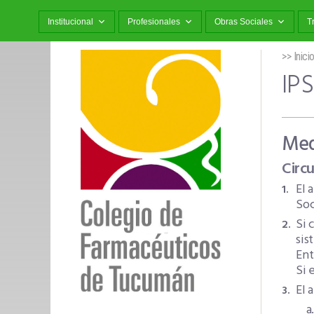
Institucional
Profesionales
Obras Sociales
T
>> Inici
IP
Med
Circ
El 
Soc
Si 
sis
Ent
Si 
El 