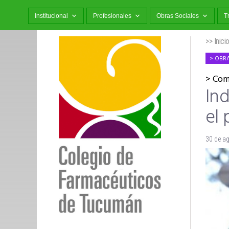
Institucional
Profesionales
Obras Sociales
T
>> Inici
OBRA
Com
In
el 
30 de a