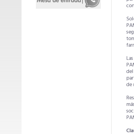
con
Sol
PAM
seg
tom
far
Las
PAM
del
par
de 
Res
más
soc
PAM
Cla