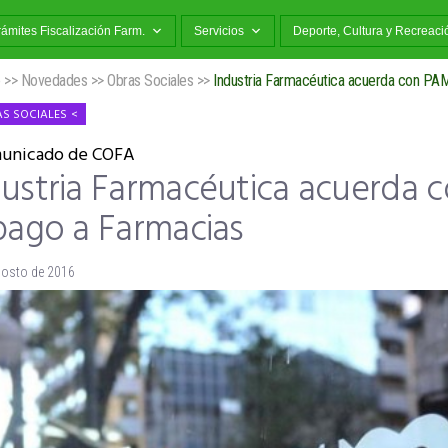
rámites Fiscalización Farm.
Servicios
Deporte, Cultura y Recreaci
o
>>
Novedades
>>
Obras Sociales
>>
Industria Farmacéutica acuerda con PAM
S SOCIALES
unicado de COFA
dustria Farmacéutica acuerda 
pago a Farmacias
gosto de 2016