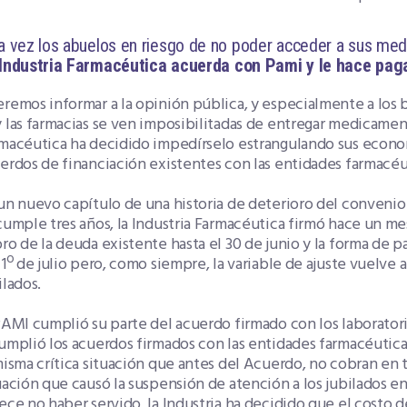
a vez los abuelos en riesgo de no poder acceder a sus me
Industria Farmacéutica acuerda con Pami y le hace pagar
remos informar a la opinión pública, y especialmente a los be
 las farmacias se ven imposibilitadas de entregar medicamento
macéutica ha decidido impedírselo estrangulando sus econo
erdos de financiación existentes con las entidades farmacéu
un nuevo capítulo de una historia de deterioro del conven
cumple tres años, la Industria Farmacéutica firmó hace un m
ro de la deuda existente hasta el 30 de junio y la forma de pa
 1º de julio pero, como siempre, la variable de ajuste vuelve a
ilados.
PAMI cumplió su parte del acuerdo firmado con los laboratori
umplió los acuerdos firmados con las entidades farmacéuticas
misma crítica situación que antes del Acuerdo, no cobran en
uación que causó la suspensión de atención a los jubilados e
ece no haber servido, la Industria ha decidido que el costo d