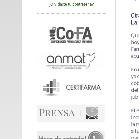
¿Olvidaste tu contraseña?
Otr
La 
Que
hoy
Far
acu
En 
ya 
cob
del
jub
El 
inc
la 
sit
par