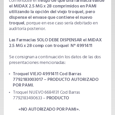
corriéndose el
riesgo de que una farmacia valide
el MIDAX 2.5 MG x 28 comprimidos en PAMI
utilizando la opción del viejo troquel, pero
dispense el envase que contiene el nuevo
troquel
, porque en ese caso sería debitado en
auditoría posterior.
Las Farmacias SOLO DEBE DISPENSAR el MIDAX
2.5 MG x 28 comp con troquel N° 4991411
Se consignan a continuación los datos de las dos
presentaciones mencionadas:
Troquel VIEJO 4991411 Cod Barras
7792183003017 – PRODUCTO
AUTORIZADO
POR PAMI
.
Troquel NUEVO 6684131 Cod Barras
7792183490633 –
PRODUCTO
«NO AUTORIZADO
POR PAMI».