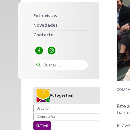
Entrevistas
Novedades
Contacto
Autogestión
Este a
tradic
El eve