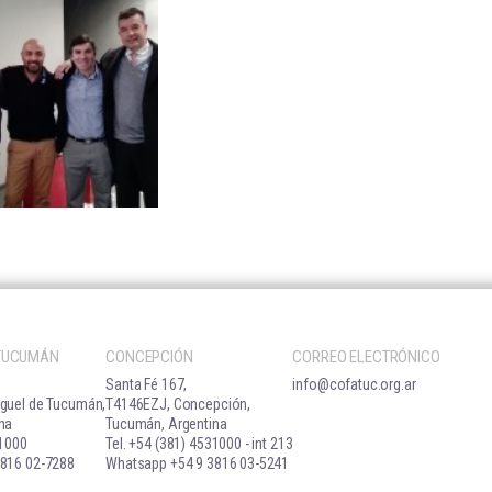
 TUCUMÁN
CONCEPCIÓN
CORREO ELECTRÓNICO
Santa Fé 167,
info@cofatuc.org.ar
guel de Tucumán,
T4146EZJ, Concepción,
na
Tucumán, Argentina
31000
Tel. +54 (381) 4531000 - int 213
816 02-7288
Whatsapp +54 9 3816 03-5241