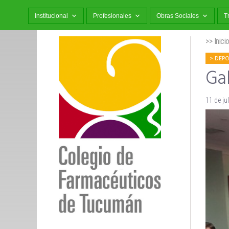
Institucional
Profesionales
Obras Sociales
T
>> Inici
DEPO
Ga
11 de ju