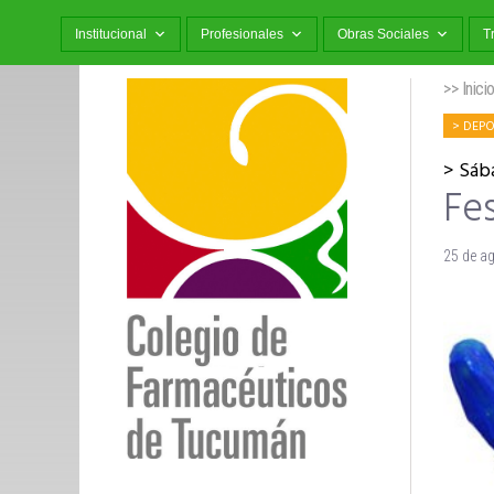
Institucional
Profesionales
Obras Sociales
T
>> Inici
DEPO
Sáb
Fes
25 de a