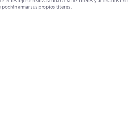
e el festejo se realizará una Obra de Títeres y al final los chi
podrán armar sus propios títeres .