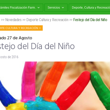
rámites Fiscalización Farm.
Servicios
Deporte, Cultura y Recreaci
o
>>
Novedades
>>
Deporte Cultura y Recreación
>>
Festejo del Día del Niño
RTE CULTURA Y RECREACIÓN
ado 27 de Agosto
tejo del Día del Niño
gosto de 2016