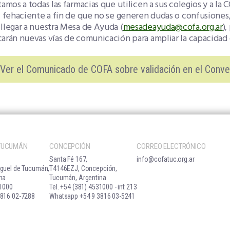
tamos a todas las farmacias que utilicen a sus colegios y a 
l fehaciente a fin de que no se generen dudas o confusiones,
llegar a nuestra Mesa de Ayuda (
mesadeayuda@cofa.org.ar
),
arán nuevas vías de comunicación para ampliar la capacidad 
Ver el Comunicado de COFA sobre validación en el Conv
 TUCUMÁN
CONCEPCIÓN
CORREO ELECTRÓNICO
Santa Fé 167,
info@cofatuc.org.ar
guel de Tucumán,
T4146EZJ, Concepción,
na
Tucumán, Argentina
31000
Tel. +54 (381) 4531000 - int 213
816 02-7288
Whatsapp +54 9 3816 03-5241