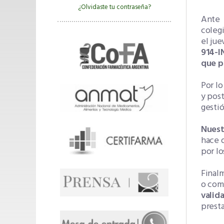
¿Olvidaste tu contraseña?
Ante l
colegi
el jue
914-I
que p
Por lo
y post
gestió
Nuest
hace d
por l
Finalm
o como
valid
presta