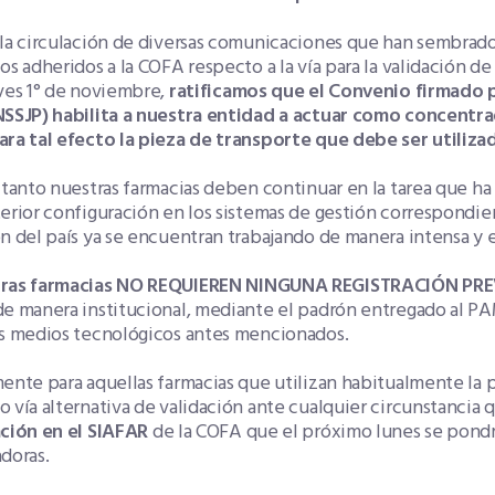
a circulación de diversas comunicaciones que han sembrado 
os adheridos a la COFA respecto a la vía para la validación d
ves 1° de noviembre,
ratificamos que el Convenio firmado 
NSSJP) habilita a nuestra entidad a actuar como concentra
ara tal efecto la pieza de transporte que debe ser utiliza
 tanto nuestras farmacias deben continuar en la tarea que ha
erior configuración en los sistemas de gestión correspondien
n del país ya se encuentran trabajando de manera intensa y 
ras farmacias NO REQUIEREN NINGUNA REGISTRACIÓN PRE
e manera institucional, mediante el padrón entregado al PAM
os medios tecnológicos antes mencionados.
ente para aquellas farmacias que utilizan habitualmente la 
 vía alternativa de validación ante cualquier circunstancia 
ación en el SIAFAR
de la COFA que el próximo lunes se pondrá
doras.