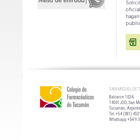
Solici
oficia
hagan 
public
SAN MIGUEL DE
Balcarce 1024,
T4001JDD, San Mi
Tucumán, Argenti
Tel. +54 (381) 45
Whatsapp +54 9 3