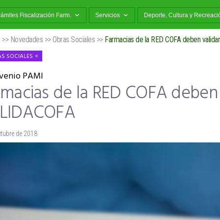
rámites Fiscalización Farm.
Servicios
Deporte, Cultura y Recreaci
o
>>
Novedades
>>
Obras Sociales
>>
Farmacias de la RED COFA deben valid
S SOCIALES
venio PAMI
rmacias de la RED COFA deben 
LIDACOFA
ctubre de 2018