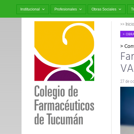
Institucional
Profesionales
Obras Sociales
T
>> Inici
OBRA
Con
Fa
VA
27 de o