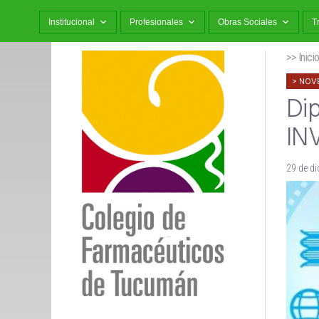
Institucional
Profesionales
Obras Sociales
T
>> Inici
NOV
Di
IN
29 de d