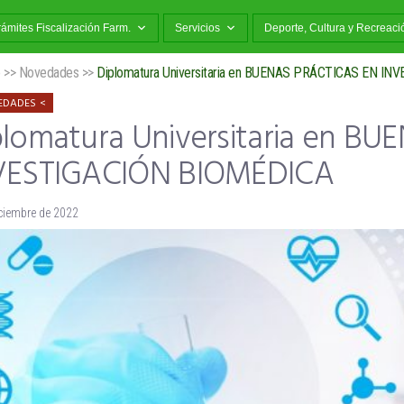
rámites Fiscalización Farm.
Servicios
Deporte, Cultura y Recreaci
o
>>
Novedades
>>
Diplomatura Universitaria en BUENAS PRÁCTICAS EN I
EDADES
plomatura Universitaria en B
VESTIGACIÓN BIOMÉDICA
iciembre de 2022