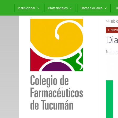
Institucional
Profesionales
Obras Sociales
T
>> Inici
NOV
Dia
6 de ma