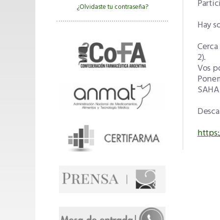
Partic
¿Olvidaste tu contraseña?
Hay so
Cerca
2).
Vos po
Ponemo
SAHA
Descar
https