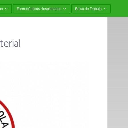
ón
Farmacéuticos Hospitalarios
Bolsa de Trabajo
terial