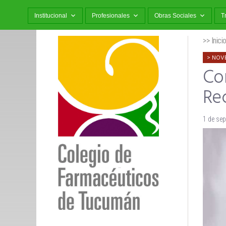
Institucional
Profesionales
Obras Sociales
T
>> Inici
NOV
Con
Rec
1 de se