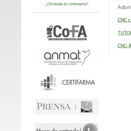
¿Olvidaste tu contraseña?
Adjunt
CNC c
TUTOR
CNC-R