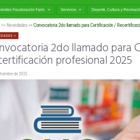
rámites Fiscalización Farm.
Servicios
Deporte, Cultura y Recreaci
o
>>
Novedades
>>
Convocatoria 2do llamado para Certificación / Recertificac
EDADES
vocatoria 2do llamado para Ce
ertificación profesional 2025
ptiembre de 2025