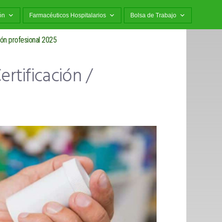
ón
Farmacéuticos Hospitalarios
Bolsa de Trabajo
ión profesional 2025
rtificación /