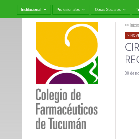
Institucional
Profesionales
Obras Sociales
T
>> Inici
NOV
CI
RE
30 de n