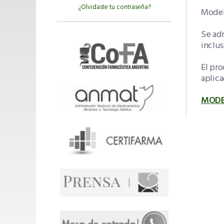
¿Olvidaste tu contraseña?
Model
Se adm
inclus
El pro
aplica
MODE