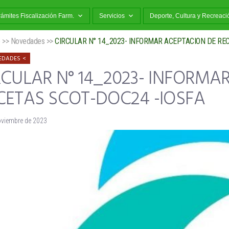
rámites Fiscalización Farm.
Servicios
Deporte, Cultura y Recreaci
o
>>
Novedades
>>
CIRCULAR N° 14_2023- INFORMAR ACEPTACION DE REC
EDADES
RCULAR N° 14_2023- INFORMA
CETAS SCOT-DOC24 -IOSFA
oviembre de 2023