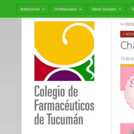
Institucional
Profesionales
Obras Sociales
T
>> Inici
NOV
Ch
13 de o