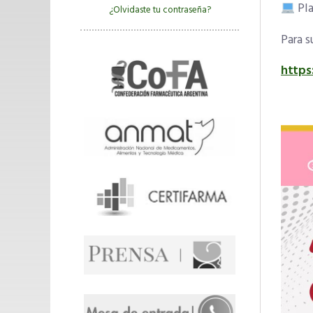
Pla
¿Olvidaste tu contraseña?
Para s
https