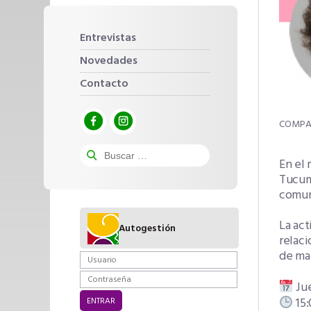
Entrevistas
Novedades
Contacto
En el 
Tucumá
comun
La act
Autogestión
relac
de ma
Jue
15: