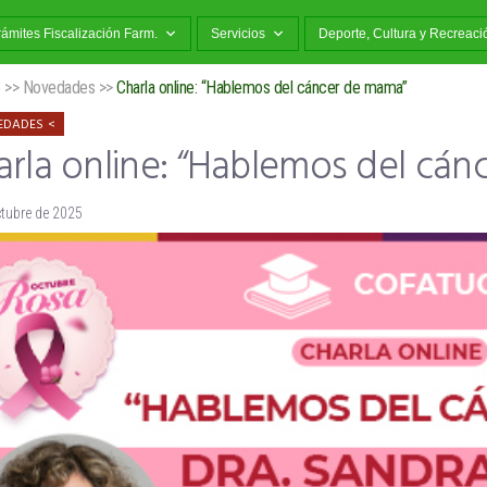
rámites Fiscalización Farm.
Servicios
Deporte, Cultura y Recreaci
o
>>
Novedades
>>
Charla online: “Hablemos del cáncer de mama”
EDADES
arla online: “Hablemos del cá
ctubre de 2025