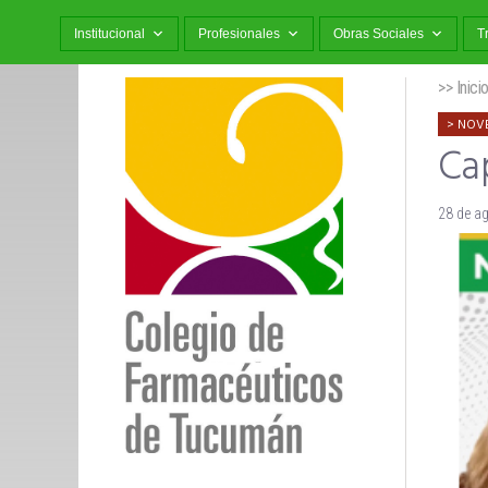
Institucional
Profesionales
Obras Sociales
T
>> Inici
NOV
Cap
28 de a