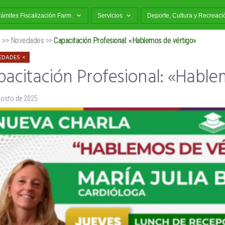
rámites Fiscalización Farm.
Servicios
Deporte, Cultura y Recreaci
o
>>
Novedades
>>
Capacitación Profesional: «Hablemos de vértigo»
EDADES
acitación Profesional: «Hable
gosto de 2025