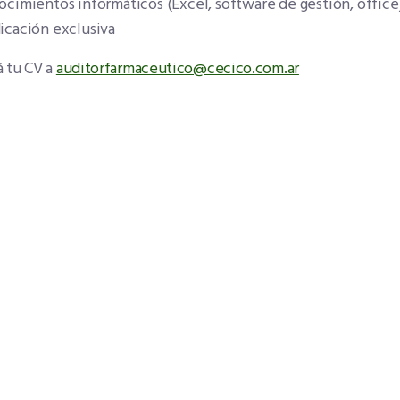
cimientos informáticos (Excel, software de gestión, office
icación exclusiva
 tu CV a
auditorfarmaceutico@cecico.com.ar