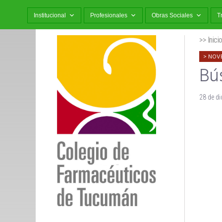
Institucional
Profesionales
Obras Sociales
T
>> Inici
NOV
Bú
28 de d