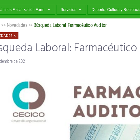
rámites Fiscalización Farm.
Servicios
Deporte, Cultura y Recreaci
o
>>
Novedades
>>
Búsqueda Laboral: Farmacéutico Auditor
EDADES
squeda Laboral: Farmacéutico 
iciembre de 2021