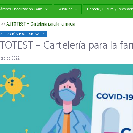
rámites Fiscalización Farm.
Servicios
Deporte, Cultura y Recreaci
o
>>
AUTOTEST – Cartelería para la farmacia
ALIZACIÓN PROFESIONAL
OTEST – Cartelería para la fa
rero de 2022