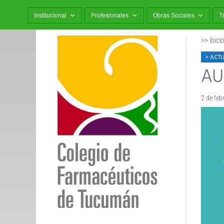
Institucional
Profesionales
Obras Sociales
T
>> Inici
ACTU
AUT
2 de feb