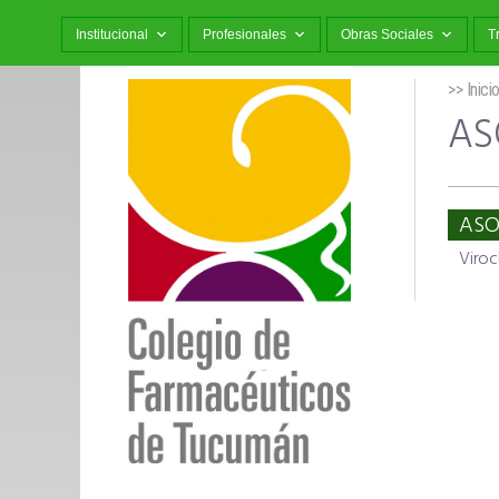
Institucional
Profesionales
Obras Sociales
T
>> Inici
AS
ASO
Viroc