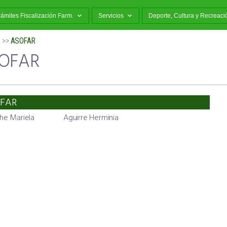
rámites Fiscalización Farm.
Servicios
Deporte, Cultura y Recreaci
o
>>
ASOFAR
OFAR
FAR
he Mariela
Aguirre Herminia