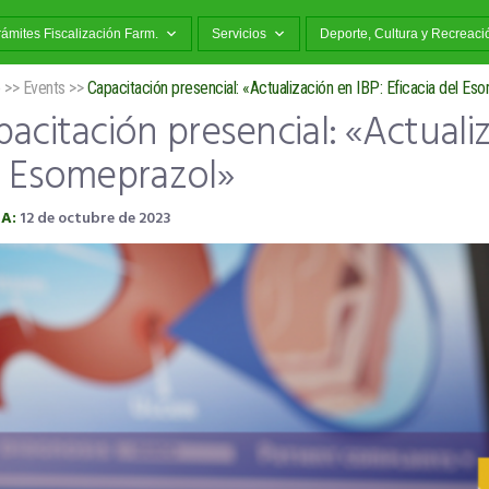
rámites Fiscalización Farm.
Servicios
Deporte, Cultura y Recreaci
o
>>
Events
>>
Capacitación presencial: «Actualización en IBP: Eficacia del Es
acitación presencial: «Actualiz
l Esomeprazol»
A:
12 de octubre de 2023