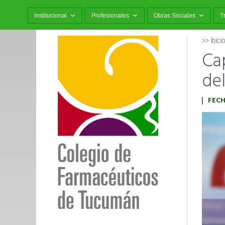
Institucional
Profesionales
Obras Sociales
T
>> Inici
Cap
de
FECH