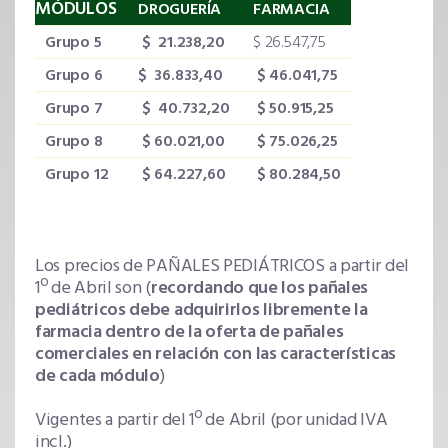
MÓDULOS
DROGUERÍA
FARMACIA
Grupo 5
$ 21.238,20
$ 26.547,75
Grupo 6
$ 36.833,40
$ 46.041,75
Grupo 7
$ 40.732,20
$ 50.915,25
Grupo 8
$ 60.021,00
$ 75.026,25
Grupo 12
$ 64.227,60
$ 80.284,50
Los precios de PAÑALES PEDIÁTRICOS a partir del
1º de Abril son (
recordando que los pañales
pediátricos debe adquirirlos libremente la
farmacia dentro de la oferta de pañales
comerciales en relación con las características
de cada módulo
)
Vigentes a partir del 1º de Abril (por unidad IVA
incl.)