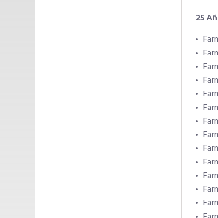
25 Añ
Far
Far
Farm
Farm
Farm
Farm
Far
Farm
Far
Far
Far
Farm
Farm
Far