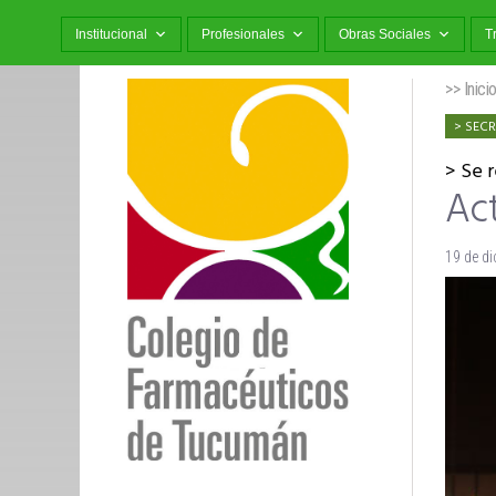
Institucional
Profesionales
Obras Sociales
T
>> Inici
SECR
Se r
Ac
19 de d