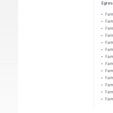
Egres
Far
Far
Farm
Farm
Far
Far
Far
Farm
Farm
Farm
Far
Farm
Farm