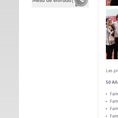
Les pr
50 Añ
Far
Far
Farm
Farm