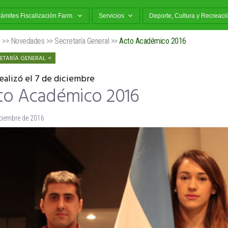
rámites Fiscalización Farm.
Servicios
Deporte, Cultura y Recreaci
o
>>
Novedades
>>
Secretaría General
>>
Acto Académico 2016
ETARÍA GENERAL
ealizó el 7 de diciembre
to Académico 2016
iciembre de 2016