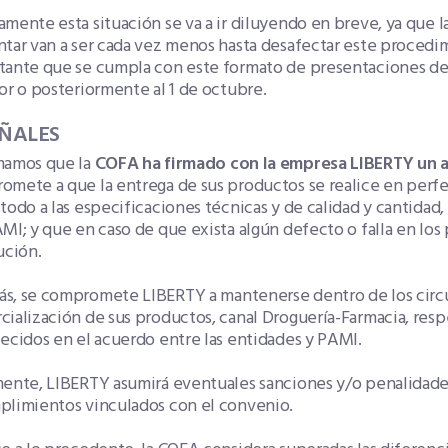
mente esta situación se va a ir diluyendo en breve, ya que l
tar van a ser cada vez menos hasta desafectar este procedim
tante que se cumpla con este formato de presentaciones de
or o posteriormente al 1 de octubre.
AÑALES
mamos que la
COFA ha firmado con la empresa LIBERTY un 
omete a que la entrega de sus productos se realice en perf
todo a las especificaciones técnicas y de calidad y cantidad, 
MI; y que en caso de que exista algún defecto o falla en los
ución.
s, se compromete LIBERTY a mantenerse dentro de los circui
ialización de sus productos, canal Droguería-Farmacia, res
ecidos en el acuerdo entre las entidades y PAMI.
ente, LIBERTY asumirá eventuales sanciones y/o penalidades
plimientos vinculados con el convenio.