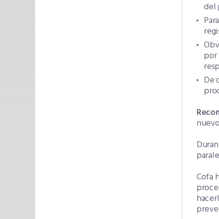
del 
Para
regi
Obvi
por
res
De d
pro
Recom
nuevo 
Duran
parale
Cofa 
proce
hacerl
preven