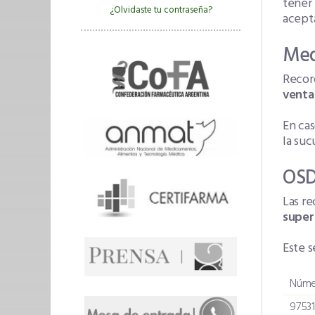
tener
¿Olvidaste tu contraseña?
acept
Med
Recor
venta
En cas
la suc
OSD
Las re
super
Este s
Númer
9753