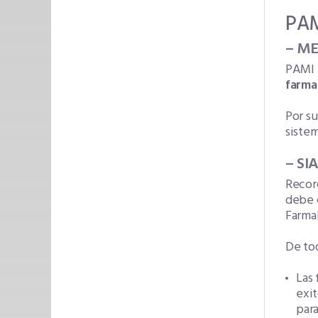
PA
– M
PAMI h
farma
Por su
sistem
– SI
Recor
debe c
Farmal
De to
Las 
exit
para