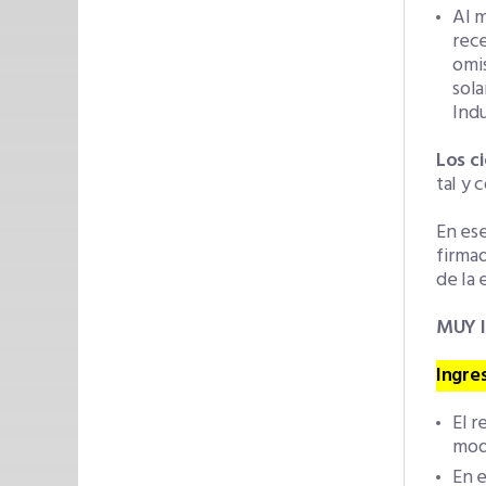
Al m
rece
omi
sola
Indu
Los c
tal y 
En ese
firmad
de la 
MUY 
Ingre
El r
mod
En e