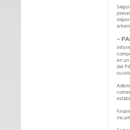
Segura
presen
impor
anteri
– P
Infor
compr
en un 
del PA
su sol
Ademá
comerc
establ
Finalm
incum