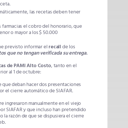
ceta.
omáticamente, las recetas deben tener
.
s farmacias el cobro del honorario, que
menor o mayor a los $ 50.000
ene previsto informar el
recall
de los
os que no tengan verificada su entrega.
etas de PAMI Alto Costo
, tanto en el
or al 1 de octubre:
le que deban hacer dos presentaciones
or el cierre automático de SIAFAR.
re ingresaron manualmente en el viejo
por SIAFAR y que incluso han pretendido
o la razón de que se dispusiera el cierre
eb.