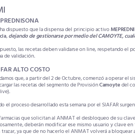
MI
EPREDNISONA
a dispuesto que la dispensa del principio activo
MEPREDN
cia
,
dejando de gestionarse por medio del CAMOYTE, cualqu
puesto, las recetas deben validarse on line, respetando el p
a de validación.
AFAR ALTO COSTO
damos que, a partir del 2 de Octubre, comenzó a operar el s
argar las recetas del segmento de Provisión
Camoyte
del co
ive).
do el proceso desarrollado esta semana por el SIAFAR surge
farmacias que solicitan al ANMAT el desbloqueo de su clave
osamente, deberán modificar ese mismo usuario y clave en t
 trazar, ya que de no hacerlo el ANMAT volverá a bloquear a