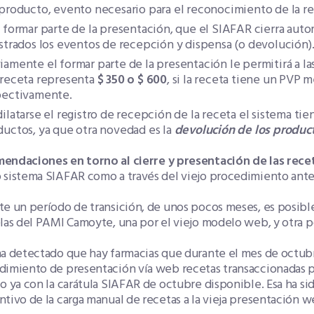
producto, evento necesario para el reconocimiento de la re
 formar parte de la presentación, que el SIAFAR cierra aut
strados los eventos de recepción y dispensa (o devolución)
amente el formar parte de la presentación le permitirá a la
 receta representa
$ 350 o $ 600
, si la receta tiene un PVP 
pectivamente.
ilatarse el registro de recepción de la receta el sistema ti
ductos, ya que otra novedad es la
devolución de los product
endaciones en torno al cierre y presentación de las rec
sistema SIAFAR como a través del viejo procedimiento anteri
te un período de transición, de unos pocos meses, es posib
las del PAMI Camoyte, una por el viejo modelo web, y otra p
ha detectado que hay farmacias que durante el mes de octub
dimiento de presentación vía web recetas transaccionadas 
o ya con la carátula SIAFAR de octubre disponible. Esa ha sid
tivo de la carga manual de recetas a la vieja presentación w