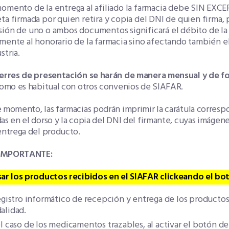
omento de la entrega al afiliado la farmacia debe SIN EXCE
ta firmada por quien retira y copia del DNI de quien firma, 
sión de uno o ambos documentos significará el débito de la
mente al honorario de la farmacia sino afectando también e
stria.
ierres de presentación se harán de manera mensual y de f
como es habitual con otros convenios de SIAFAR.
 momento, las farmacias podrán imprimir la carátula corres
as en el dorso y la copia del DNI del firmante, cuyas imáge
entrega del producto.
IMPORTANTE:
sar los productos recibidos en el SIAFAR clickeando el bo
egistro informático de recepción y entrega de los productos
alidad.
l caso de los medicamentos trazables, al activar el botón d