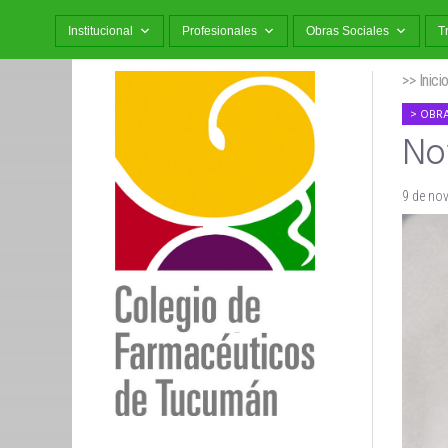
Institucional
Profesionales
Obras Sociales
T
>> Inici
OBRA
No
9 de no