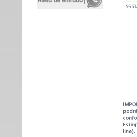
9953
IMPORT
podrá
confo
Es im
line).