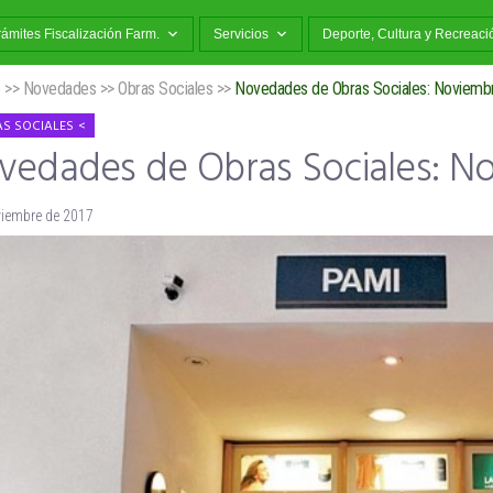
rámites Fiscalización Farm.
Servicios
Deporte, Cultura y Recreaci
o
>>
Novedades
>>
Obras Sociales
>>
Novedades de Obras Sociales: Noviemb
S SOCIALES
vedades de Obras Sociales: N
viembre de 2017