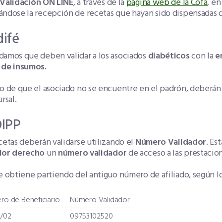
Validación ON LINE
, a través de la
página web de la Cofa
, e
ándose la recepción de recetas que hayan sido dispensadas 
ifé
damos que deben validar a los asociados
diabéticos
con la
e
 de insumos.
o de que el asociado no se encuentre en el padrón, deberán s
ursal.
IPP
cetas deberán validarse utilizando el
Número Validador
. Es
ior derecho
un
número validador
de acceso a las prestaci
e obtiene partiendo del antiguo número de afiliado, según l
o de Beneficiario
Número Validador
1/02
09753102520