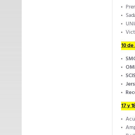
Pre
Sad
UN
Vic
10 de 
SM
OM
SCI
Jer
Rece
17 y 1
Acu
Amp