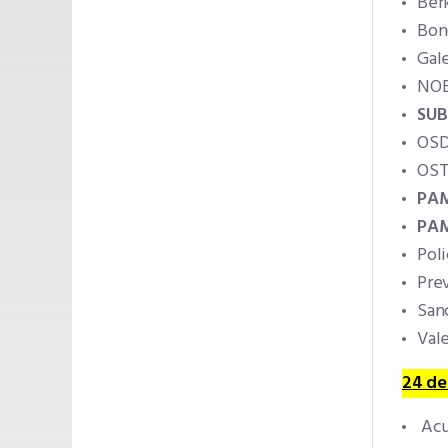
Ber
Bon
Gal
NOB
SUB
OSD
OST
PA
PAM
Poli
Pre
San
Val
24 de
Acu