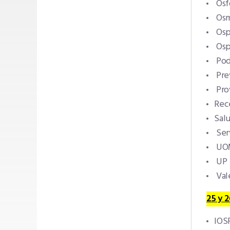
Osf
Osm
Os
Osp
Pod
Pre
Pro
Rece
Sal
Ser
UO
UP
Val
25 y 2
IOS