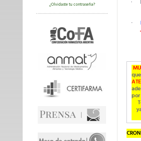
· 
¿Olvidaste tu contraseña?
·
MU
que
ATE
ade
por
T
ya 
CRON