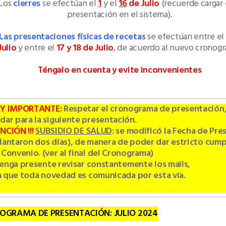
Los
cierres
se efectúan el
1
y el
1
6
de Julio
(recuerde cargar 
presentación en el sistema).
Las presentaciones físicas de recetas
se efectúan entre el
Julio
y entre el
17 y 18 de Julio
, de acuerdo al nuevo cronogr
Téngalo en cuenta y evite inconvenientes
Y IMPORTANTE:
Respetar el cronograma de presentación, 
dar para la siguiente presentación.
NCIÓN !!!
SUBSIDIO DE SALUD
: se modificó la Fecha de Pr
lantaron dos días), de manera de poder dar estricto cump
 Convenio. (ver al final del Cronograma)
enga presente revisar constantemente los mails,
que toda novedad es comunicada por esta vía.
OGRAMA DE PRESENTACIÓN: JULIO 2024