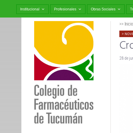
Institucional
Profesionales
Obras Sociales
T
>> Inici
NOV
Cr
28 de ju