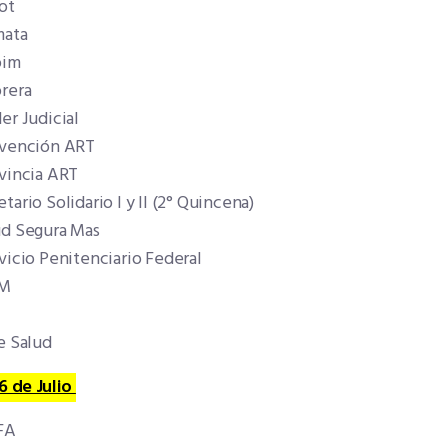
ot
ata
pim
rera
er Judicial
vención ART
vincia ART
tario Solidario I y II (2° Quincena)
ud Segura Mas
vicio Penitenciario Federal
M
e Salud
6 de Julio
FA