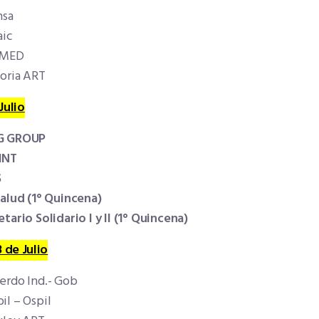
nsa
aic
IMED
toria ART
Julio
G GROUP
INT
S
salud (1° Quincena)
tario Solidario I y II (1° Quincena)
8 de Julio
erdo Ind.- Gob
il – Ospil