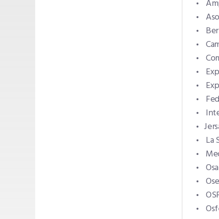
Amp
Aso
Ber
Cam
Co
Exp
Exp
Fed
Int
Jers
La 
Med
Os
Ose
OSF
Osf