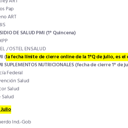
kley ART
os Pap
eno ART
IS
SIDIO DE SALUD PMI (1° Quincena)
IPP
EL / OSTEL ENSALUD
MI
(
la fecha límite de cierre online de la 1°Q de julio, es e
I SUPLEMENTOS NUTRICIONALES (fecha de cierre 1° de ju
cía Federal
vención Salud
cor Salud
e Salud
 Julio
erdo Ind.-Gob