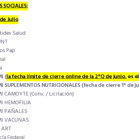
 SOCIALES:
 de Julio
tides Salud
UNT
os Pap
eal
N
I (
la fecha límite de cierre online de la 2°Q de junio
, es e
I SUPLEMENTOS NUTRICIONALES (fecha de cierre 1° de ju
I CAMOYTE (Conv. / Licitación)
I HEMOFILIA
I PAÑALES
I VACUNAS
s ART
cía Federal