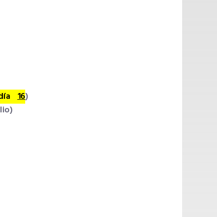
l día
16
)
lio)