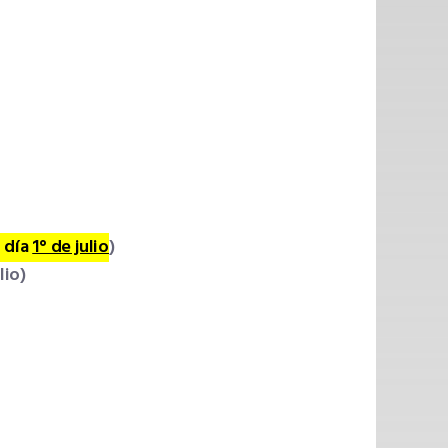
l día
1° de julio
)
lio)