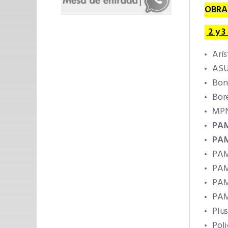
OBRAS
2 y 3
Arís
AS
Bon
Bor
MP
PAM
PAM
PAM
PAM
PAM
PAM
Plu
Poli