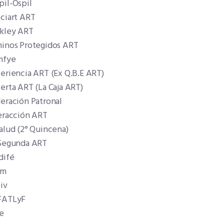
il-Ospil
ciart ART
kley ART
inos Protegidos ART
mfye
eriencia ART (Ex Q.B.E ART)
erta ART (La Caja ART)
eración Patronal
eracción ART
alud (2° Quincena)
Segunda ART
ifé
am
iv
ATLyF
e